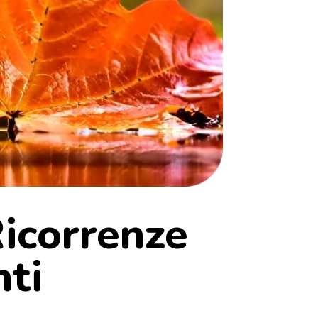
icorrenze
nti