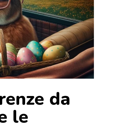
rrenze da
e le