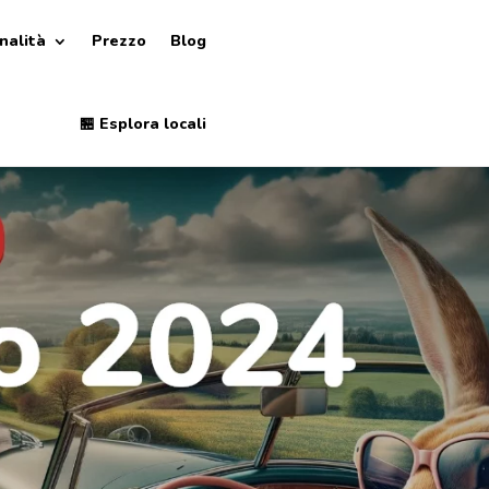
nalità
Prezzo
Blog
🏪 Esplora locali